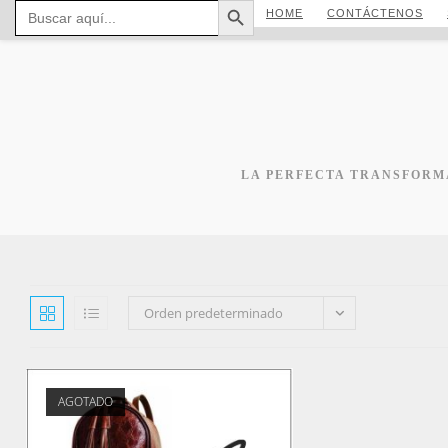
Buscar:
Ir
HOME
CONTÁCTENOS
al
contenido
LA PERFECTA TRANSFORMA
Orden predeterminado
AGOTADO