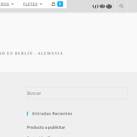
0
TROS
FLETES
AD EN BERLÍN - ALEMANIA
Puls
Esc
para
cerr
Entradas Recientes
el
pane
Producto a publicitar
de