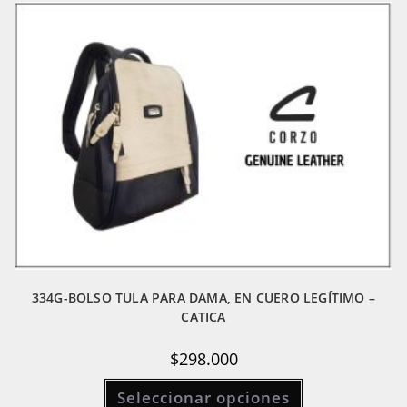
opciones
se
pueden
elegir
en
la
página
de
producto
334G-BOLSO TULA PARA DAMA, EN CUERO LEGÍTIMO –
CATICA
$
298.000
Este
Seleccionar opciones
producto