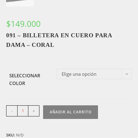
$
149.000
091 – BILLETERA EN CUERO PARA
DAMA – CORAL
Elige una opción
SELECCIONAR
COLOR
091
-
+
AÑADIR AL CARRITO
-
Billetera
en
SKU:
N/D
cuero