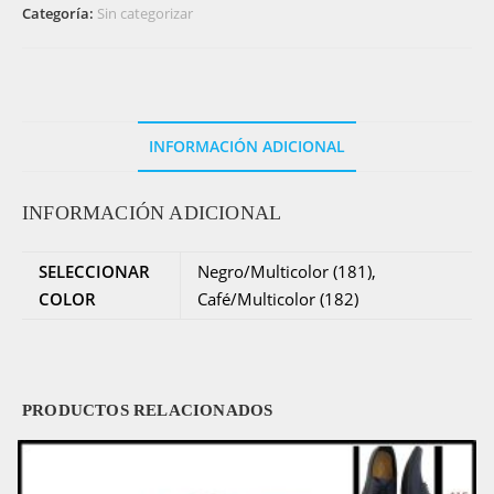
Categoría:
Sin categorizar
para
dama
-
Coral
cantidad
INFORMACIÓN ADICIONAL
INFORMACIÓN ADICIONAL
SELECCIONAR
Negro/Multicolor (181),
COLOR
Café/Multicolor (182)
PRODUCTOS RELACIONADOS