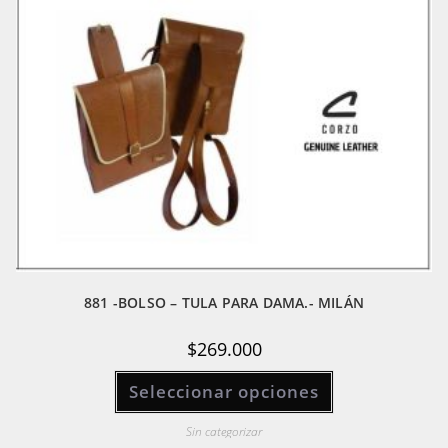
pueden
elegir
en
la
página
de
producto
881 -BOLSO – TULA PARA DAMA.- MILÁN
$
269.000
Este
Seleccionar opciones
producto
tiene
múltiples
variantes.
Sin categorizar
Las