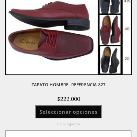
ZAPATO HOMBRE. REFERENCIA 827
$
222.000
Este
Seleccionar opciones
producto
tiene
múltiples
variantes.
Sin categorizar
Las
opciones
se