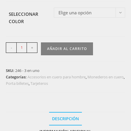
Elige una opción
SELECCIONAR
COLOR
246
-
+
AÑADIR AL CARRITO
-
Porta
billete
SKU:
246 - 3 en uno
con
Categorías:
Accesorios en cuero para hombre
,
Monederos en cuero
,
porta
Porta billetes
,
Tarjeteros
tarjetas
y
monedero
en
cuero
DESCRIPCIÓN
-
3