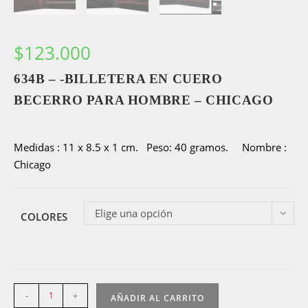
$
123.000
634B – -BILLETERA EN CUERO
BECERRO PARA HOMBRE – CHICAGO
Medidas : 11 x 8.5 x 1 cm. Peso: 40 gramos. Nombre :
Chicago
Elige una opción
COLORES
634B
-
+
AÑADIR AL CARRITO
-