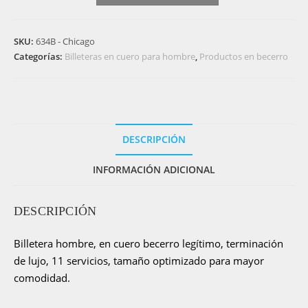
-
Billetera
SKU:
634B - Chicago
en
Categorías:
Billeteras en cuero para hombre
,
Productos en becerro
cuero
becerro
para
hombre
-
DESCRIPCIÓN
Chicago
cantidad
INFORMACIÓN ADICIONAL
DESCRIPCIÓN
Billetera hombre, en cuero becerro legítimo, terminación
de lujo, 11 servicios, tamaño optimizado para mayor
comodidad.