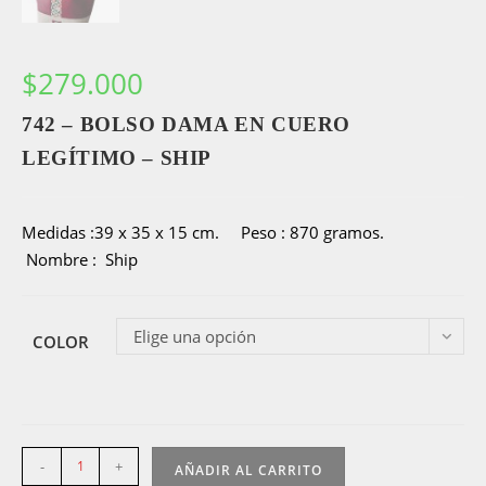
$
279.000
742 – BOLSO DAMA EN CUERO
LEGÍTIMO – SHIP
Medidas :39 x 35 x 15 cm. Peso : 870 gramos.
Nombre : Ship
Elige una opción
COLOR
742
-
+
AÑADIR AL CARRITO
-