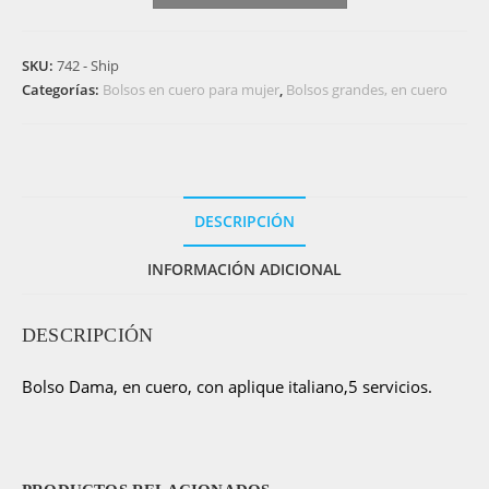
Bolso
Dama
SKU:
742 - Ship
en
Categorías:
Bolsos en cuero para mujer
,
Bolsos grandes, en cuero
cuero
legítimo
-
Ship
cantidad
DESCRIPCIÓN
INFORMACIÓN ADICIONAL
DESCRIPCIÓN
Bolso Dama, en cuero, con aplique italiano,5 servicios.