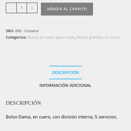
890
-
+
AÑADIR AL CARRITO
-
Bolso
dama
SKU:
890 - Cessena
en
Categorías:
Bolsos en cuero para mujer
,
Bolsos grandes, en cuero
cuero
legítimo
-
Cessena
cantidad
DESCRIPCIÓN
INFORMACIÓN ADICIONAL
DESCRIPCIÓN
Bolso Dama, en cuero, con división interna, 5 servicios.