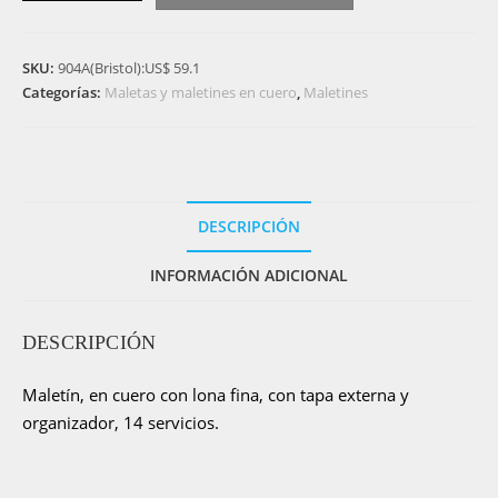
cuero
legítimo
SKU:
904A(Bristol):US$ 59.1
con
Categorías:
Maletas y maletines en cuero
,
Maletines
lona
-
904A
cantidad
DESCRIPCIÓN
INFORMACIÓN ADICIONAL
DESCRIPCIÓN
Maletín, en cuero con lona fina, con tapa externa y
organizador, 14 servicios.