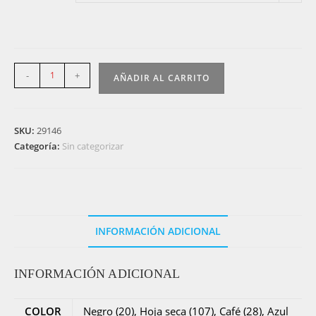
146N
-
+
AÑADIR AL CARRITO
-
Premier
-
SKU:
29146
Morral
Categoría:
Sin categorizar
en
cuero
-
Leather
backpack
INFORMACIÓN ADICIONAL
cantidad
INFORMACIÓN ADICIONAL
COLOR
Negro (20), Hoja seca (107), Café (28), Azul