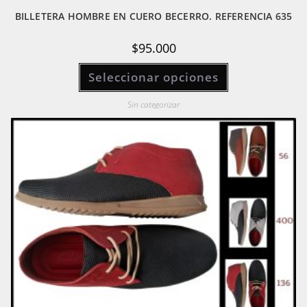
BILLETERA HOMBRE EN CUERO BECERRO. REFERENCIA 635
$
95.000
Este
Seleccionar opciones
producto
tiene
múltiples
variantes.
Sin categorizar
Las
opciones
se
pueden
elegir
en
la
página
de
producto