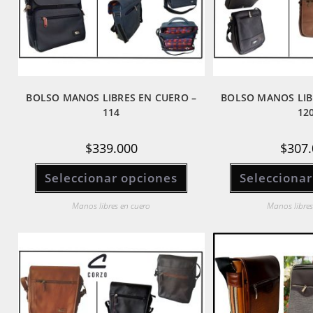
BOLSO MANOS LIBRES EN CUERO –
BOLSO MANOS LIB
114
12
$
339.000
$
307.
Este
Seleccionar opciones
producto
Seleccionar
tiene
múltiples
variantes.
Manos libres en cuero
Manos libres
Las
opciones
se
pueden
elegir
en
la
página
de
producto