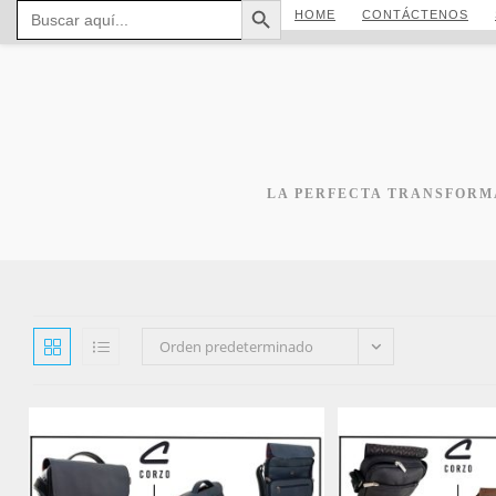
Buscar:
Ir
HOME
CONTÁCTENOS
al
contenido
LA PERFECTA TRANSFORMA
Orden predeterminado