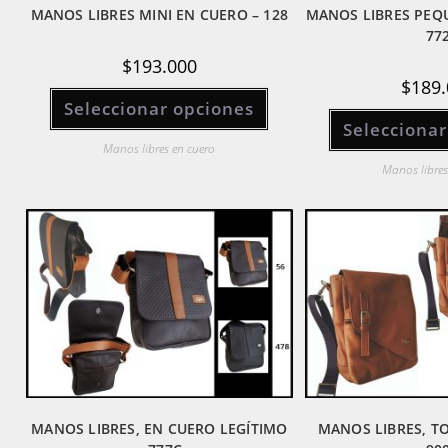
MANOS LIBRES MINI EN CUERO – 128
MANOS LIBRES PEQ
77
$
193.000
$
189.
Este
Seleccionar opciones
producto
tiene
Seleccionar
múltiples
variantes.
Manos libres en cuero
Las
Manos libres
opciones
se
pueden
elegir
en
la
página
de
producto
MANOS LIBRES, EN CUERO LEGÍTIMO
MANOS LIBRES, T