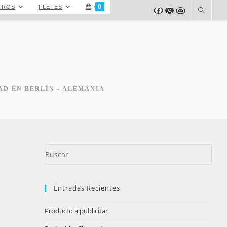
0
TROS
FLETES
AD EN BERLÍN - ALEMANIA
Puls
Esc
para
cerr
Entradas Recientes
el
pane
Producto a publicitar
de